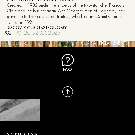
Created in 1982 under the impetus of the two-star chef François
Clerc and the businessman Yves Georges Henrot. Together, they
gave life to François Clerc Traiteur, who became Saint Clair le
traiteur in 1994
DISCOVER OUR GASTRONOMY
1982
1991
2015
2023
2025
OUR SAINTCLAIR EVENTS
DISCOVER
FAQ
SAINT-CLAIR