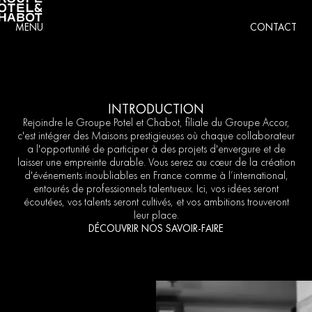
MENU
CONTACT
INTRODUCTION
Rejoindre
le
Groupe
Potel
et
Chabot,
filiale
du
Groupe
Accor,
c'est
intégrer
des
Maisons
prestigieuses
où
chaque
collaborateur
a
l'opportunité
de
participer
à
des
projets
d'envergure
et
de
laisser
une
empreinte
durable.
Vous
serez
au
cœur
de
la
création
d'événements
inoubliables
en
France
comme
à
l’international,
entourés
de
professionnels
talentueux.
Ici,
vos
idées
seront
écoutées,
vos
talents
seront
cultivés,
et
vos
ambitions
trouveront
leur
place.
DÉCOUVRIR NOS SAVOIR-FAIRE