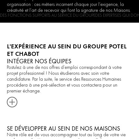
organisation : ces métiers incarnent chaque jour l’exigence, la
créativité et l’art de recevoir qui font la signature de nos Maisons.​
DES FONCTIONS SUPPORTS AU SERVICE DU GROUPE
DES EXPERTISES QUI DON
L'EXPÉRIENCE AU SEIN DU GROUPE POTEL
ET CHABOT
INTÉGRER NOS ÉQUIPES
Postulez à une de nos offres d’emploi correspondant à votre
projet professionnel ! Nous étudierons avec soin votre
candidature. Par la suite, le service des Ressources Humaines
procédera à une pré-sélection et vous contactera pour un
premier échange.
SE DÉVELOPPER AU SEIN DE NOS MAISONS
Notre rôle est de vous accompagner tout au long de votre vie